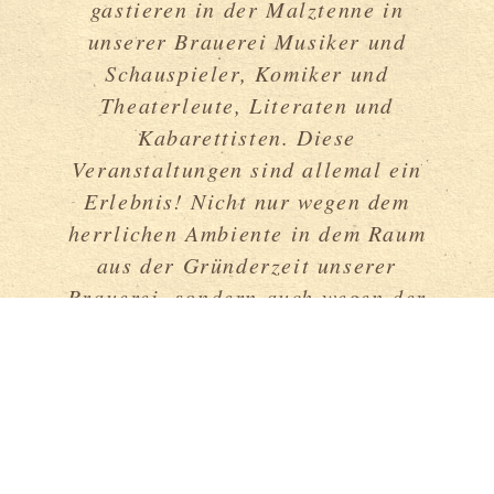
gastieren in der Malztenne in
unserer Brauerei Musiker und
Schauspieler, Komiker und
Theaterleute, Literaten und
Kabarettisten. Diese
Veranstaltungen sind allemal ein
Erlebnis! Nicht nur wegen dem
herrlichen Ambiente in dem Raum
aus der Gründerzeit unserer
Brauerei, sondern auch wegen der
kreativen Vielfalt, die unsere kleine
Bühne bietet: Weltmusik aus dem
Balkan genauso wie Theater aus
Ravensburg, Daumenkino aus Berlin
genauso wie Kabarett aus
Oberschwaben, Balladen aus