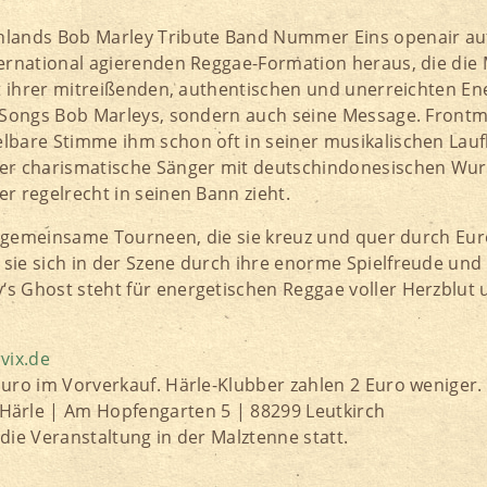
hlands Bob Marley Tribute Band Nummer Eins openair auf
ernational agierenden Reggae-Formation heraus, die die 
it ihrer mitreißenden, authentischen und unerreichten En
n Songs Bob Marleys, sondern auch seine Message. Front
lbare Stimme ihm schon oft in seiner musikalischen Lauf
er charismatische Sänger mit deutschindonesischen Wurze
r regelrecht in seinen Bann zieht.
ren gemeinsame Tourneen, die sie kreuz und quer durch Eu
sie sich in der Szene durch ihre enorme Spielfreude und
 Ghost steht für energetischen Reggae voller Herzblut u
vix.de
uro im Vorverkauf. Härle-Klubber zahlen 2 Euro weniger.
rle | Am Hopfengarten 5 | 88299 Leutkirch
die Veranstaltung in der Malztenne statt.