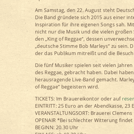
Am Samstag, den 22. August steht Deutsc
Die Band gründete sich 2015 aus einer int
Inspiration für ihre eigenen Songs sah. M
nicht nur die Musik und die vielen große
den „King of Reggae“, dessen unverwechse
„deutsche Stimme Bob Marleys“ zu sein. D
der das Publikum mitreißt und die Besuche
Die fünf Musiker spielen seit vielen Jah
des Reggae, gebracht haben. Dabei haben 
herausragende Live-Band gemacht. Marley‘s
of Reggae“ begeistern wird.
TICKETS: Im Brauereikontor oder auf
reser
EINTRITT: 25 Euro an der Abendkasse, 23 E
VERANSTALTUNGSORT: Brauerei Clemens Hä
OPENAIR *Bei schlechter Witterung findet 
BEGINN: 20.30 Uhr