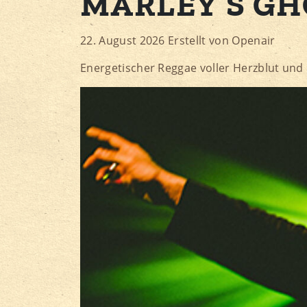
MARLEY’S GH
22. August 2026
Erstellt von
Openair
Energetischer Reggae voller Herzblut und 